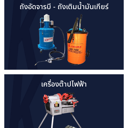
ถังอัดจารบี - ถังเติมน้ำมันเกียร์
เครื่องต๊าปไฟฟ้า