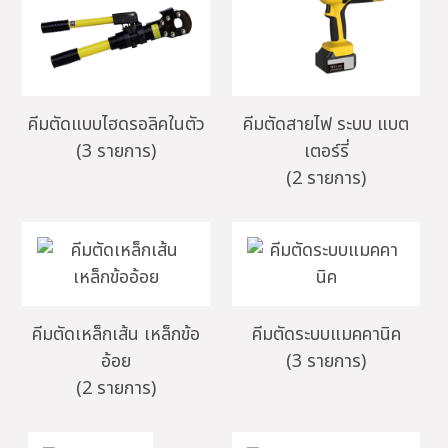
คีมตัดแบบไฮดรอลิคในตัว
คีมตัดสายไฟ ระบบ แบต
(3 รายการ)
เตอร์รี่
(2 รายการ)
คีมตัดเหล็กเส้น เหล็กข้อ
คีมตัดระบบแมคคานิค
อ้อย
(3 รายการ)
(2 รายการ)