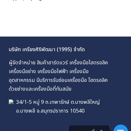
บริษัท เกรียงศิริพัฒนา (1995) จำกัด
ผู้จัดจำหน่าย สินค้าฮาร์ดแวร์ เครื่องมือไฮดรอลิค
เครื่องมือช่าง เครื่องมือไฟฟ้า เครื่องมือ
อุตสาหกรรม มีบริการรับซ่อมเครื่องมือ ไฮดรอลิค
ด้วยช่างและเครื่องมือที่ทันสมัย
34/1-5 หมู่ 9 ถ.เทพารักษ์ ต.บางพลีใหญ่
อ.บางพลี จ.สมุทรปราการ 10540