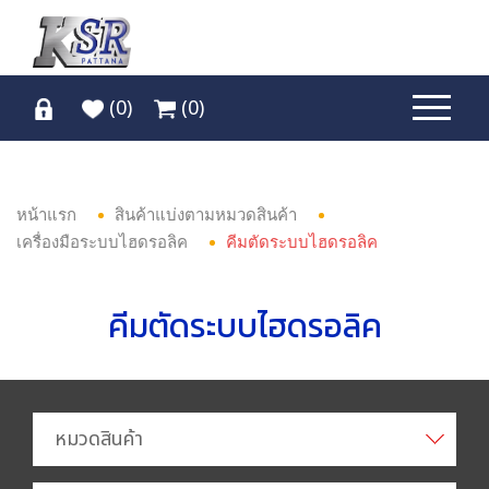
(
0
)
(
0
)
หน้าแรก
สินค้าแบ่งตามหมวดสินค้า
เครื่องมือระบบไฮดรอลิค
คีมตัดระบบไฮดรอลิค
คีมตัดระบบไฮดรอลิค
หมวดสินค้า