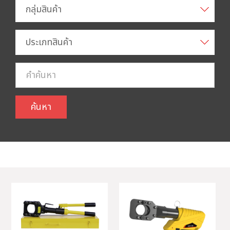
กลุ่มสินค้า
ประเภทสินค้า
ค้นหา