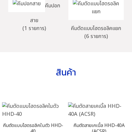
คีมปอก
สาย
(1 รายการ)
คีมตัดแบบไฮดรอลิคแยก
(6 รายการ)
สินค้า
คีมตัดแบบไฮดรอลิคในตัว HHD-
คีมตัดสายเคเบิ้ล HHD-40A
40
(ACSR)