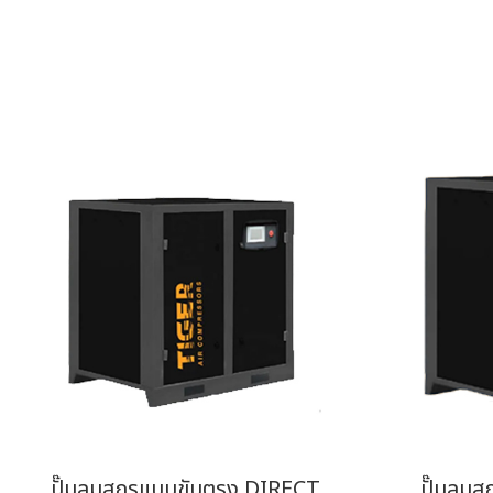
ปั๊มลมสกรูแบบขับตรง DIRECT
ปั๊มลมส