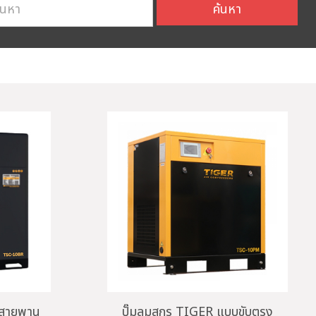
ค้นหา
บสายพาน
ปั๊มลมสกรู TIGER แบบขับตรง